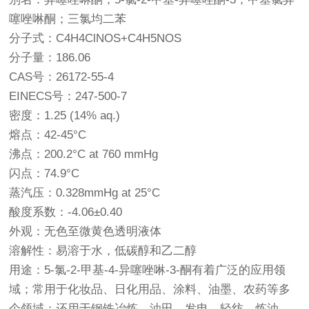
噻唑啉酮；三氯均二苯
分子式：C4H4ClNOS+C4H5NOS
分子量：186.06
CAS号：26172-55-4
EINECS号：247-500-7
密度：1.25 (14% aq.)
熔点：42-45°C
沸点：200.2°C at 760 mmHg
闪点：74.9°C
蒸汽压：0.328mmHg at 25°C
酸度系数：-4.06±0.40
外观：无色至微黄色透明液体
溶解性：易溶于水，低碳醇和乙二醇
用途：5-氯-2-甲基-4-异噻唑啉-3-酮有着广泛的应用领
域；常用于化妆品、日化用品、涂料、油墨、农药等多
个领域；还用于钢铁冶炼，油田、发电、轻纺、炼油、