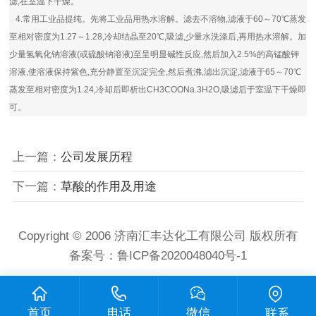
滤,在室温下干燥。
4.常用工业品提纯。先将工业品用热水溶解。滤去不溶物,滤液于60～70℃蒸发
至相对密度为1.27～1.28,冷却结晶至20℃,吸滤,少量水洗涤后,再用热水溶解。加
少量氢氧化钠溶液(或硫酸钠溶液)至呈明显碱性反应,然后加入2.5%的高锰酸钾
溶液,使溶液保持紫色,充分静置至沉淀完全,然后煮沸,滤出沉淀,滤液于65～70℃
蒸发至相对密度为1.24,冷却后即析出CH3COONa.3H2O,吸滤后于室温下干燥即
可。
上一篇：
公司发展历程
下一篇：
草酸的作用及用途
Copyright © 2006 济南汇丰达化工有限公司 版权所有
备案号：
鲁ICP备2020048040号-1
首页
电话
微信
联系