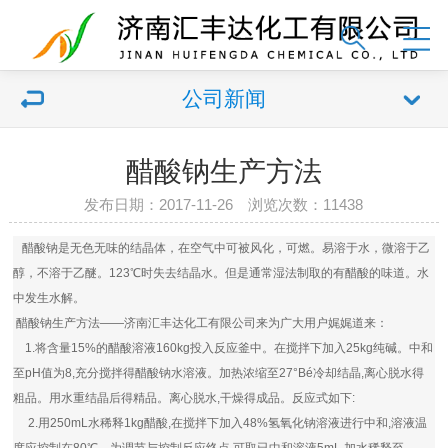
公司新闻
醋酸钠生产方法
发布日期：2017-11-26 浏览次数：11438
醋酸钠是无色无味的结晶体，在空气中可被风化，可燃。易溶于水，微溶于乙
醇，不溶于乙醚。123℃时失去结晶水。但是通常湿法制取的有醋酸的味道。水
中发生水解。
醋酸钠生产方法——济南汇丰达化工有限公司来为广大用户娓娓道来：
1.将含量15%的醋酸溶液160kg投入反应釜中。在搅拌下加入25kg纯碱。中和
至pH值为8,充分搅拌得醋酸钠水溶液。加热浓缩至27°Bé冷却结晶,离心脱水得
粗品。用水重结晶后得精品。离心脱水,干燥得成品。反应式如下:
2.用250mL水稀释1kg醋酸,在搅拌下加入48%氢氧化钠溶液进行中和,溶液温