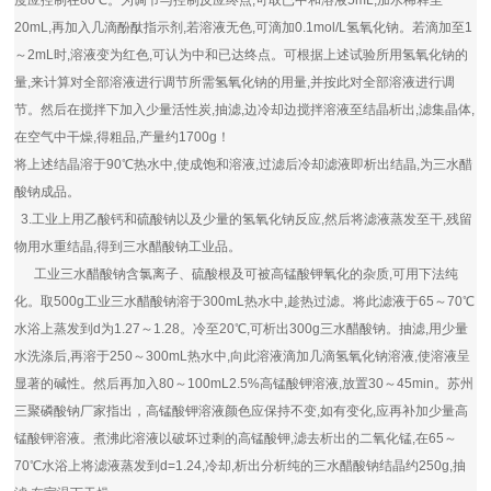
度应控制在80℃。为调节与控制反应终点,可取已中和溶液5mL,加水稀释至
20mL,再加入几滴酚酞指示剂,若溶液无色,可滴加0.1mol/L氢氧化钠。若滴加至1
～2mL时,溶液变为红色,可认为中和已达终点。可根据上述试验所用氢氧化钠的
量,来计算对全部溶液进行调节所需氢氧化钠的用量,并按此对全部溶液进行调
节。然后在搅拌下加入少量活性炭,抽滤,边冷却边搅拌溶液至结晶析出,滤集晶体,
在空气中干燥,得粗品,产量约1700g！
将上述结晶溶于90℃热水中,使成饱和溶液,过滤后冷却滤液即析出结晶,为三水醋
酸钠成品。
3.工业上用乙酸钙和硫酸钠以及少量的氢氧化钠反应,然后将滤液蒸发至干,残留
物用水重结晶,得到三水醋酸钠工业品。
工业三水醋酸钠含氯离子、硫酸根及可被高锰酸钾氧化的杂质,可用下法纯
化。取500g工业三水醋酸钠溶于300mL热水中,趁热过滤。将此滤液于65～70℃
水浴上蒸发到d为1.27～1.28。冷至20℃,可析出300g三水醋酸钠。抽滤,用少量
水洗涤后,再溶于250～300mL热水中,向此溶液滴加几滴氢氧化钠溶液,使溶液呈
显著的碱性。然后再加入80～100mL2.5%高锰酸钾溶液,放置30～45min。
苏州
三聚磷酸钠
厂家指出，高锰酸钾溶液颜色应保持不变,如有变化,应再补加少量高
锰酸钾溶液。煮沸此溶液以破坏过剩的高锰酸钾,滤去析出的二氧化锰,在65～
70℃水浴上将滤液蒸发到d=1.24,冷却,析出分析纯的三水醋酸钠结晶约250g,抽