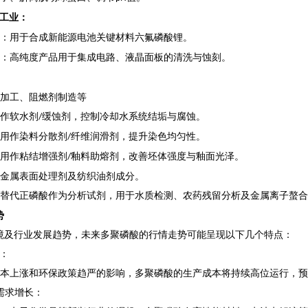
工业
：
：用于合成新能源电池关键材料六氟磷酸锂
。
：高纯度产品用于集成电路、液晶面板的清洗与蚀刻
。
加工、阻燃剂制造等
作软水剂
缓蚀剂，控制冷却水系统结垢与腐蚀。
/
用作染料分散剂
纤维润滑剂，提升染色均匀性。
/
用作粘结增强剂
釉料助熔剂，改善坯体强度与釉面光泽。
/
‌：金属表面处理剂及纺织油剂成分
。
替代正磷酸作为分析试剂，用于水质检测、农药残留分析及金属离子螯合
势
境及行业发展趋势，未来多聚磷酸的行情走势可能呈现以下几个特点：
：
本上涨和环保政策趋严的影响，多聚磷酸的生产成本将持续高位运行，预
需求增长
：