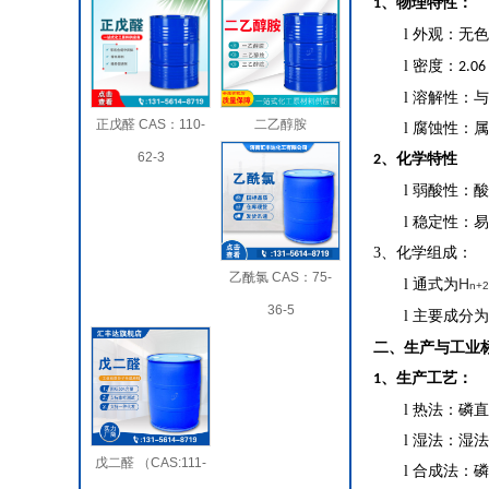
、
‌物理特性
：
1
l
‌外观‌：
l
‌密度‌：
2.06
l
‌溶解性‌
正戊醛 CAS：110-
二乙醇胺
l
‌腐蚀性‌
62-3
、
‌化学特性
2
l
‌弱酸性‌：
l
稳定性：易
3、
化学组成：
乙酰氯 CAS：75-
H
l
通式为
n+2
36-5
l
主要成分为
二、生产与工业
、生产工艺：
1
l
‌热法‌：
l
‌湿法‌：
戊二醛 （CAS:111-
l
‌合成法‌：