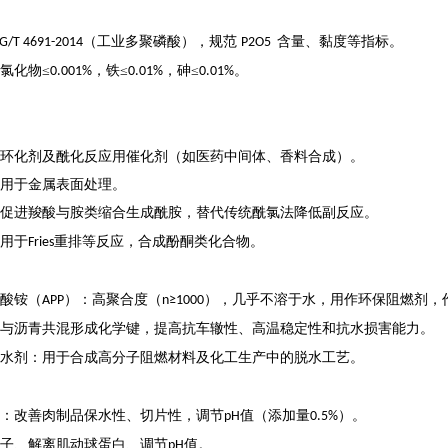
‌（工业多聚磷酸），规范
含量、黏度等指标。
G/T 4691-2014
P2O5
氯化物
≤
，铁≤
，砷≤
。
0.001%
0.01%
0.01%
环化剂及酰化反应用催化剂（如医药中间体、香料合成）。
用于金属表面处理。
促进羧酸与胺类缩合生成酰胺，替代传统酰氯法降低副反应
。
用于
重排等反应，合成酚酮类化合物
。
Fries
酸铵（
）
：高聚合度（
），几乎不溶于水，用作环保阻燃剂
，
APP
n≥1000
与沥青共混形成化学键，提高抗车辙性、高温稳定性和抗水损害能力
。
水剂
：用于合成高分子阻燃材料及化工生产中的脱水工艺
。
：改善肉制品保水性、切片性，调节
值（添加量
）。
pH
0.5%
子、解离肌动球蛋白、调节
值
。
pH