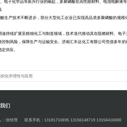
、电子化学品等新兴行业的崛起，多聚磷酸在高性能材料、电池电解液等
低
磷酸生产技术不断进步，部分大型化工企业已实现高品质多聚磷酸的规模
用途持续扩展至精细化工与制造领域，技术迭代推动其在阻燃材料、电子
效控制风险，保障生产与运输安全。
济南汇丰达化工有限公司凭借多年的
稳定供应。
醚的化学理性与应用
我们
：张经理 联系手机：13181710695 13156148719 13156416000