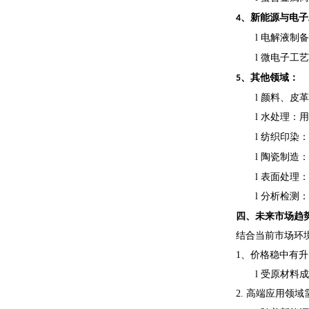
、
新能源与电子
4
l
电解液制备
l
微电子工艺
、
其他领域
：
5
l
颜料、皮革
l
水处理
：用
l
纺织印染
：
l
陶瓷制造
：
l
‌表面处理
l
分析检测
：
四、
未来市场趋
结合当前市场环
1、
价格稳中有升
l
受原材料成
2.
高端应用领域