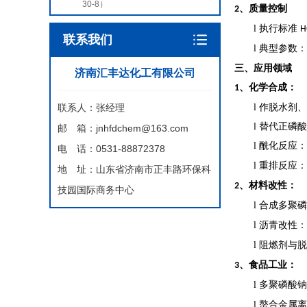
30-8）
、‌质量控制‌
2
l
执行标准
H
联系我们
l
典型参数：
三、
应用领域
济南汇丰达化工有限公司
、
化学合成
：
1
联系人：张经理
l
作脱水剂、
l
替代正磷酸
邮 箱：jnhfdchem@163.com
l
酰化反应
：
电 话：0531-88872378
l
重排反应
：
地 址：山东省济南市正丰路环保科
、
材料
改性：
2
技园国际商务中心
l
合成
多聚磷
l
沥青改性
：
l
阻燃剂与脱
、
食品工业
：
3
l
多聚磷酸钠
l
螯合金属离