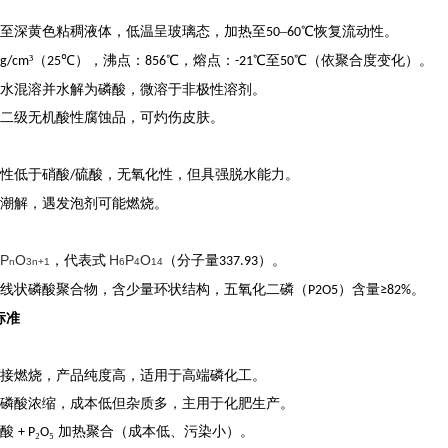
无色至深黄色粘稠液体，低温呈玻璃态，加热至
–
℃恢复流动性。
50
60
³（
℃），‌沸点‌：
℃，‌熔点‌：
℃至
℃（依聚合度变化）。
 g/cm
25
856
-21
50
：与水混溶并水解为磷酸，微溶于非极性溶剂。
：属二级无机酸性腐蚀品，可灼伤皮肤。
酸性低于硝酸
硫酸，无氧化性，但具强脱水能力。
/
潮解，遇发泡剂可能燃烧
。
P
O
H
P
O
，代表式
（分子量
）
。
337.93
n
3n+1
6
4
14
线状磷酸聚合物，含少量环状结构，五氧化二磷（
）含量
。
P2O5
≥82%
标准
磷直接燃烧，产品纯度高，适用于高端磷化工。
湿法磷酸浓缩，成本低但杂质多，主用于化肥生产。
磷酸
₂
₅ 加热聚合（成本低、污染小）
。
+ P
O